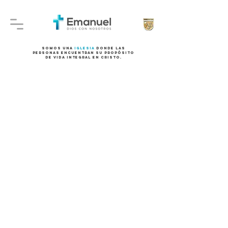
Somos una
iglesia
donde las
personas encuentran
su propósito
de vida integral en Cristo.